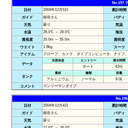
No.19
2004年12月5日
日付
累計時間
細谷さん
ガイド
バディ
曇り
天気
気温
28.0℃ ～ 28.0℃
水温
海況
35.0m ～ 35.0m
透視度
透明度
1.8kg
ウエイト
スーツ
グローブ、カメラ、ダイブコンピュータ、ナイフ
アイテム
水面休息
エントリー
潜水時間
データ
ボート
43分
素材
種類
容量
タンク
アルミニウム
ノーマル
9.0L
マンツーマンダイブ
コメント
No.1
2004年12月4日
日付
累計時間
細谷さん
ガイド
バディ
曇り
天気
気温
27.0℃ ～ 28.0℃
水温
海況