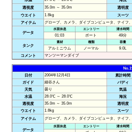
35.0m ～ 35.0m
透視度
透明度
1.8kg
ウエイト
スーツ
グローブ、カメラ、ダイブコンピュータ、ナイフ
アイテム
水面休息
エントリー
潜水時間
データ
01:03
ボート
49分
素材
種類
容量
タンク
アルミニウム
ノーマル
9.0L
マンツーマンダイブ
コメント
No.
2004年12月4日
日付
累計時間
細谷さん
ガイド
バディ
曇り
天気
気温
28.0℃ ～ 28.0℃
水温
海況
35.0m ～ 35.0m
透視度
透明度
1.8kg
ウエイト
スーツ
グローブ、カメラ、ダイブコンピュータ、ナイフ
アイテム
水面休息
エントリー
潜水時間
データ