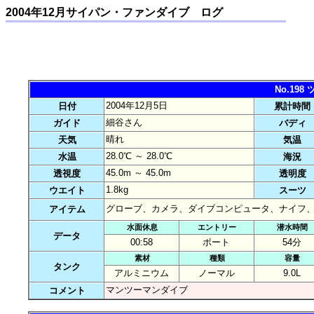
2004年12月サイパン・ファンダイブ ログ
No.19
2004年12月5日
日付
累計時間
細谷さん
ガイド
バディ
晴れ
天気
気温
28.0℃ ～ 28.0℃
水温
海況
45.0m ～ 45.0m
透視度
透明度
1.8kg
ウエイト
スーツ
グローブ、カメラ、ダイブコンピュータ、ナイフ
アイテム
水面休息
エントリー
潜水時間
データ
00:58
ボート
54分
素材
種類
容量
タンク
アルミニウム
ノーマル
9.0L
マンツーマンダイブ
コメント