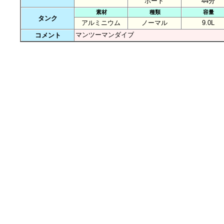
ボート
44分
素材
種類
容量
タンク
アルミニウム
ノーマル
9.0L
マンツーマンダイブ
コメント