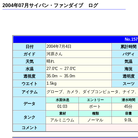
2004年07月サイパン・ファンダイブ ログ
No.1
2004年7月4日
日付
累計時間
河原さん
ガイド
バディ
晴れ
天気
気温
27.0℃ ～ 27.0℃
水温
海況
35.0m ～ 35.0m
透視度
透明度
1.5kg
ウエイト
スーツ
グローブ、カメラ、ダイブコンピュータ、ナイフ
アイテム
水面休息
エントリー
潜水時間
データ
01:03
ボート
45分
素材
種類
容量
タンク
アルミニウム
ノーマル
9.0L
コメント