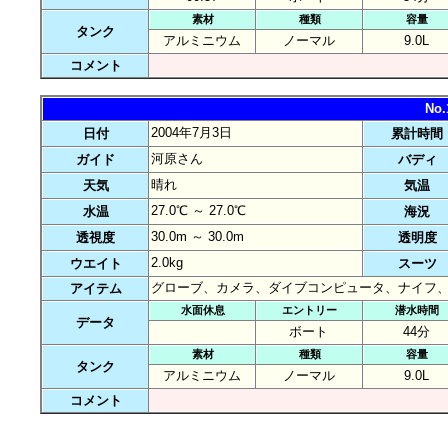
素材
種類
容量
タンク
アルミニウム
ノーマル
9.0L
コメント
No
2004年7月3日
日付
累計時間
河原さん
ガイド
バディ
晴れ
天気
気温
27.0℃ ～ 27.0℃
水温
海況
30.0m ～ 30.0m
透視度
透明度
2.0kg
ウエイト
スーツ
グローブ、カメラ、ダイブコンピュータ、ナイフ
アイテム
水面休息
エントリー
潜水時間
データ
ボート
44分
素材
種類
容量
タンク
アルミニウム
ノーマル
9.0L
コメント