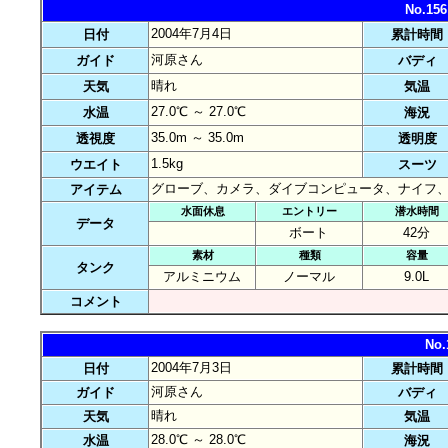
No.1
2004年7月4日
日付
累計時間
河原さん
ガイド
バディ
晴れ
天気
気温
27.0℃ ～ 27.0℃
水温
海況
35.0m ～ 35.0m
透視度
透明度
1.5kg
ウエイト
スーツ
グローブ、カメラ、ダイブコンピュータ、ナイフ
アイテム
水面休息
エントリー
潜水時間
データ
ボート
42分
素材
種類
容量
タンク
アルミニウム
ノーマル
9.0L
コメント
No
2004年7月3日
日付
累計時間
河原さん
ガイド
バディ
晴れ
天気
気温
28.0℃ ～ 28.0℃
水温
海況