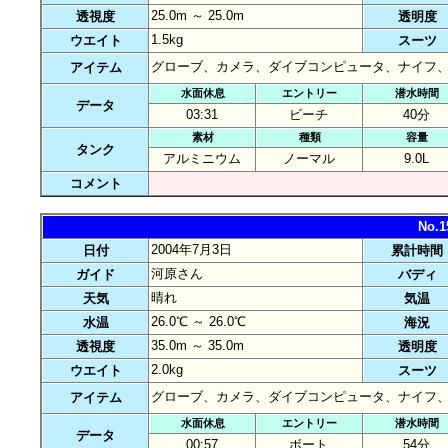
25.0m ～ 25.0m
透視度
透明度
1.5kg
ウエイト
スーツ
グローブ、カメラ、ダイブコンピュータ、ナイフ
アイテム
水面休息
エントリー
潜水時間
データ
03:31
ビーチ
40分
素材
種類
容量
タンク
アルミニウム
ノーマル
9.0L
コメント
No.
2004年7月3日
日付
累計時間
河原さん
ガイド
バディ
晴れ
天気
気温
26.0℃ ～ 26.0℃
水温
海況
35.0m ～ 35.0m
透視度
透明度
2.0kg
ウエイト
スーツ
グローブ、カメラ、ダイブコンピュータ、ナイフ
アイテム
水面休息
エントリー
潜水時間
データ
00:57
ボート
54分