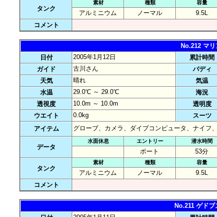
素材
種類
容量
タンク
アルミニウム
ノーマル
9.5L
コメント
No.212 
2005年1月12日
日付
累計時間
古川さん
ガイド
バディ
晴れ
天気
気温
29.0℃ ～ 29.0℃
水温
海況
10.0m ～ 10.0m
透視度
透明度
0.0kg
ウエイト
スーツ
グローブ、カメラ、ダイブコンピュータ、ナイフ
アイテム
水面休息
エントリー
潜水時間
データ
ボート
53分
素材
種類
容量
タンク
アルミニウム
ノーマル
9.5L
コメント
No.211 ゲ