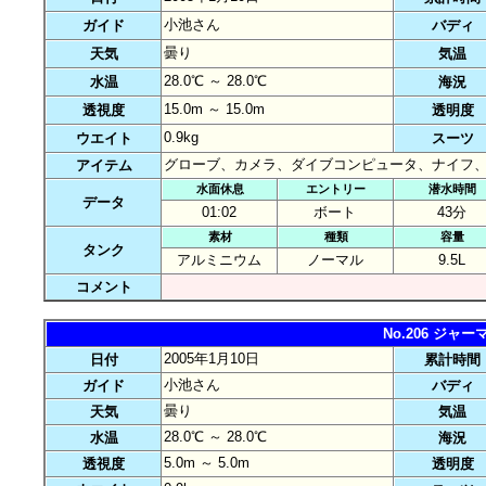
小池さん
ガイド
バディ
曇り
天気
気温
28.0℃ ～ 28.0℃
水温
海況
15.0m ～ 15.0m
透視度
透明度
0.9kg
ウエイト
スーツ
グローブ、カメラ、ダイブコンピュータ、ナイフ
アイテム
水面休息
エントリー
潜水時間
データ
01:02
ボート
43分
素材
種類
容量
タンク
アルミニウム
ノーマル
9.5L
コメント
No.206 ジ
2005年1月10日
日付
累計時間
小池さん
ガイド
バディ
曇り
天気
気温
28.0℃ ～ 28.0℃
水温
海況
5.0m ～ 5.0m
透視度
透明度