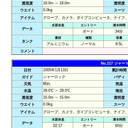
18.0m ～ 18.0m
透視度
透明度
0.0kg
ウエイト
スーツ
グローブ、カメラ、ダイブコンピュータ、ナイフ
アイテム
水面休息
エントリー
潜水時間
データ
ボート
34分
素材
種類
容量
タンク
アルミニウム
ノーマル
9.5L
コメント
No.217 ジ
2005年1月13日
日付
累計時間
シャーロック
ガイド
バディ
晴れ
天気
気温
28.0℃ ～ 28.0℃
水温
海況
15.0m ～ 15.0m
透視度
透明度
0.0kg
ウエイト
スーツ
グローブ、カメラ、ダイブコンピュータ、ナイフ
アイテム
水面休息
エントリー
潜水時間
データ
02:17
ボート
60分