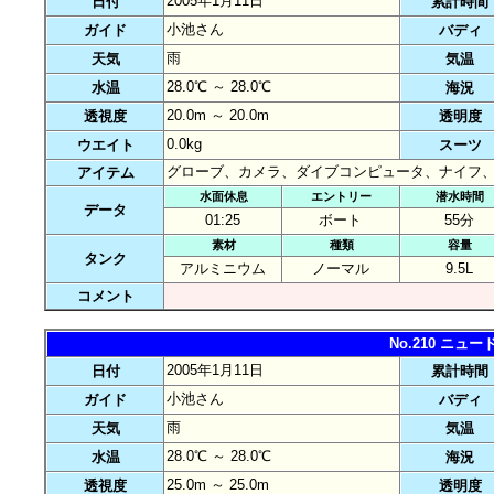
2005年1月11日
日付
累計時間
小池さん
ガイド
バディ
雨
天気
気温
28.0℃ ～ 28.0℃
水温
海況
20.0m ～ 20.0m
透視度
透明度
0.0kg
ウエイト
スーツ
グローブ、カメラ、ダイブコンピュータ、ナイフ
アイテム
水面休息
エントリー
潜水時間
データ
01:25
ボート
55分
素材
種類
容量
タンク
アルミニウム
ノーマル
9.5L
コメント
No.210 ニ
2005年1月11日
日付
累計時間
小池さん
ガイド
バディ
雨
天気
気温
28.0℃ ～ 28.0℃
水温
海況
25.0m ～ 25.0m
透視度
透明度