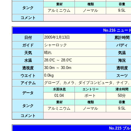
素材
種類
容量
タンク
アルミニウム
ノーマル
9.5L
コメント
No.216 ニ
2005年1月13日
日付
累計時間
シャーロック
ガイド
バディ
晴れ
天気
気温
28.0℃ ～ 28.0℃
水温
海況
30.0m ～ 30.0m
透視度
透明度
0.0kg
ウエイト
スーツ
グローブ、カメラ、ダイブコンピュータ、ナイフ
アイテム
水面休息
エントリー
潜水時間
データ
01:04
ボート
50分
素材
種類
容量
タンク
アルミニウム
ノーマル
9.5L
コメント
No.215 