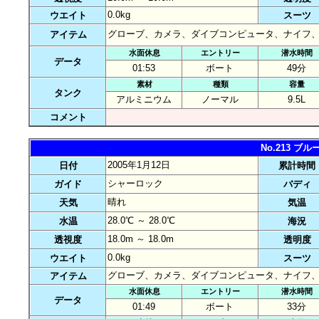
0.0kg
ウエイト
スーツ
グローブ、カメラ、ダイブコンピュータ、ナイフ
アイテム
水面休息
エントリー
潜水時間
データ
01:53
ボート
49分
素材
種類
容量
タンク
アルミニウム
ノーマル
9.5L
コメント
No.213 
2005年1月12日
日付
累計時間
シャーロック
ガイド
バディ
晴れ
天気
気温
28.0℃ ～ 28.0℃
水温
海況
18.0m ～ 18.0m
透視度
透明度
0.0kg
ウエイト
スーツ
グローブ、カメラ、ダイブコンピュータ、ナイフ
アイテム
水面休息
エントリー
潜水時間
データ
01:49
ボート
33分