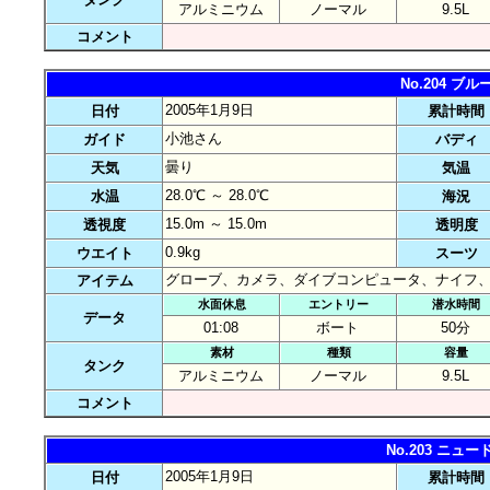
アルミニウム
ノーマル
9.5L
コメント
No.204 
2005年1月9日
日付
累計時間
小池さん
ガイド
バディ
曇り
天気
気温
28.0℃ ～ 28.0℃
水温
海況
15.0m ～ 15.0m
透視度
透明度
0.9kg
ウエイト
スーツ
グローブ、カメラ、ダイブコンピュータ、ナイフ
アイテム
水面休息
エントリー
潜水時間
データ
01:08
ボート
50分
素材
種類
容量
タンク
アルミニウム
ノーマル
9.5L
コメント
No.203 ニ
2005年1月9日
日付
累計時間