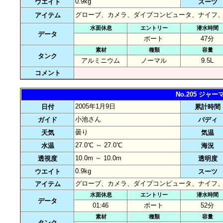
0.9kg
ウエイト
スーツ
グローブ、カメラ、ダイブコンピュータ、ナイフ
アイテム
水面休息
エントリー
潜水時間
データ
ボート
47分
素材
種類
容量
タンク
アルミニウム
ノーマル
9.5L
コメント
No.205 ジ
2005年1月9日
日付
累計時間
小池さん
ガイド
バディ
曇り
天気
気温
27.0℃ ～ 27.0℃
水温
海況
10.0m ～ 10.0m
透視度
透明度
0.9kg
ウエイト
スーツ
グローブ、カメラ、ダイブコンピュータ、ナイフ
アイテム
水面休息
エントリー
潜水時間
データ
01:46
ボート
52分
素材
種類
容量
タンク