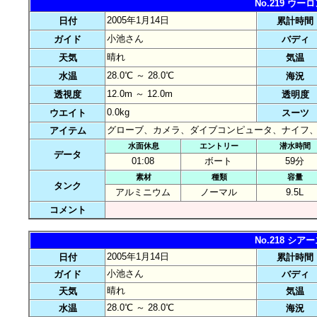
No.219 ウ
2005年1月14日
日付
累計時間
小池さん
ガイド
バディ
晴れ
天気
気温
28.0℃ ～ 28.0℃
水温
海況
12.0m ～ 12.0m
透視度
透明度
0.0kg
ウエイト
スーツ
グローブ、カメラ、ダイブコンピュータ、ナイフ
アイテム
水面休息
エントリー
潜水時間
データ
01:08
ボート
59分
素材
種類
容量
タンク
アルミニウム
ノーマル
9.5L
コメント
No.218 シ
2005年1月14日
日付
累計時間
小池さん
ガイド
バディ
晴れ
天気
気温
28.0℃ ～ 28.0℃
水温
海況