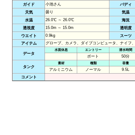
小池さん
ガイド
バディ
曇り
天気
気温
26.0℃ ～ 26.0℃
水温
海況
15.0m ～ 15.0m
透視度
透明度
0.9kg
ウエイト
スーツ
グローブ、カメラ、ダイブコンピュータ、ナイフ
アイテム
水面休息
エントリー
潜水時間
データ
ボート
50分
素材
種類
容量
タンク
アルミニウム
ノーマル
9.5L
コメント