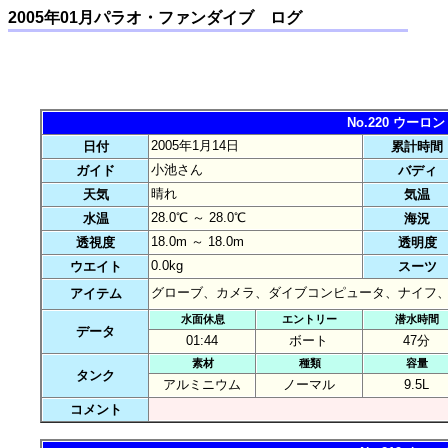
2005年01月パラオ・ファンダイブ ログ
No.220 ウー
2005年1月14日
日付
累計時間
小池さん
ガイド
バディ
晴れ
天気
気温
28.0℃ ～ 28.0℃
水温
海況
18.0m ～ 18.0m
透視度
透明度
0.0kg
ウエイト
スーツ
グローブ、カメラ、ダイブコンピュータ、ナイフ
アイテム
水面休息
エントリー
潜水時間
データ
01:44
ボート
47分
素材
種類
容量
タンク
アルミニウム
ノーマル
9.5L
コメント