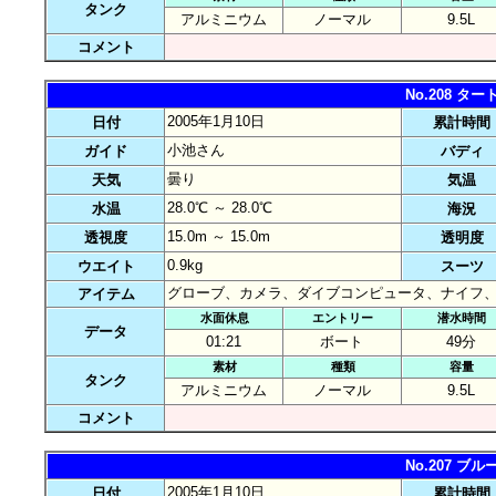
タンク
アルミニウム
ノーマル
9.5L
コメント
No.208 
2005年1月10日
日付
累計時間
小池さん
ガイド
バディ
曇り
天気
気温
28.0℃ ～ 28.0℃
水温
海況
15.0m ～ 15.0m
透視度
透明度
0.9kg
ウエイト
スーツ
グローブ、カメラ、ダイブコンピュータ、ナイフ
アイテム
水面休息
エントリー
潜水時間
データ
01:21
ボート
49分
素材
種類
容量
タンク
アルミニウム
ノーマル
9.5L
コメント
No.207 
2005年1月10日
日付
累計時間