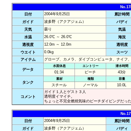
No.1
2004年9月25日
日付
累計時間
波多野（アクアジェム）
ガイド
バディ
曇り
天気
気温
26.0℃ ～ 26.0℃
水温
海況
12.0m ～ 12.0m
透視度
透明度
0.0kg
ウエイト
スーツ
グローブ、カメラ、ダイブコンピュータ、ナイフ
アイテム
水面休息
エントリー
潜水時間
データ
01:34
ビーチ
43分
素材
種類
容量
タンク
スチール
ノーマル
10.0L
ガイド１人とゲスト３人
透明度イマイチ。
コメント
ちょっと不完全燃焼気味のビーチダイビングだっ
No.
2004年9月25日
日付
累計時間
波多野（アクアジェム）
ガイド
バディ