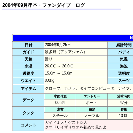
2004年09月串本・ファンダイブ ログ
N
2004年9月25日
日付
累計時間
波多野（アクアジェム）
ガイド
バディ
曇り
天気
気温
26.0℃ ～ 26.0℃
水温
海況
15.0m ～ 15.0m
透視度
透明度
0.0kg
ウエイト
スーツ
グローブ、カメラ、ダイブコンピュータ、ナイフ
アイテム
水面休息
エントリー
潜水時間
データ
00:34
ボート
47分
素材
種類
容量
タンク
スチール
ノーマル
10.0L
ガイド１人とゲスト５人
コメント
クマドリイザリウオを初めて見たよ