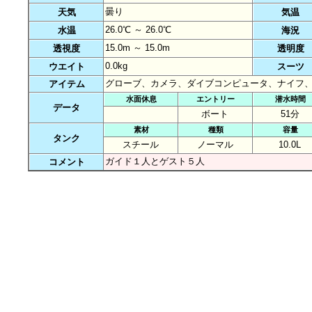
曇り
天気
気温
26.0℃ ～ 26.0℃
水温
海況
15.0m ～ 15.0m
透視度
透明度
0.0kg
ウエイト
スーツ
グローブ、カメラ、ダイブコンピュータ、ナイフ
アイテム
水面休息
エントリー
潜水時間
データ
ボート
51分
素材
種類
容量
タンク
スチール
ノーマル
10.0L
ガイド１人とゲスト５人
コメント