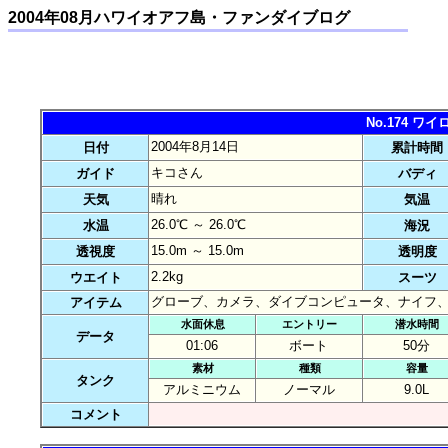
2004年08月ハワイオアフ島・ファンダイブログ
No.174 
2004年8月14日
日付
累計時間
キコさん
ガイド
バディ
晴れ
天気
気温
26.0℃ ～ 26.0℃
水温
海況
15.0m ～ 15.0m
透視度
透明度
2.2kg
ウエイト
スーツ
グローブ、カメラ、ダイブコンピュータ、ナイフ
アイテム
水面休息
エントリー
潜水時間
データ
01:06
ボート
50分
素材
種類
容量
タンク
アルミニウム
ノーマル
9.0L
コメント