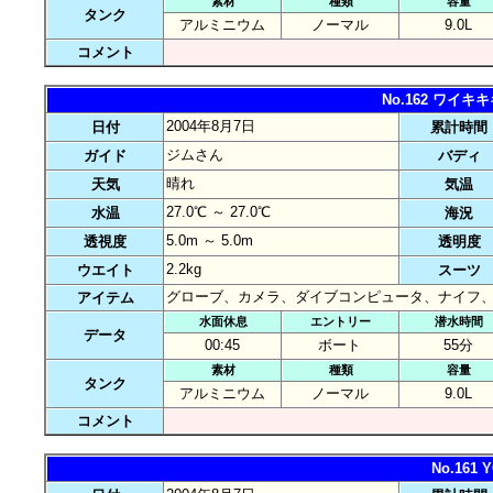
素材
種類
容量
タンク
アルミニウム
ノーマル
9.0L
コメント
No.162 ワイ
2004年8月7日
日付
累計時間
ジムさん
ガイド
バディ
晴れ
天気
気温
27.0℃ ～ 27.0℃
水温
海況
5.0m ～ 5.0m
透視度
透明度
2.2kg
ウエイト
スーツ
グローブ、カメラ、ダイブコンピュータ、ナイフ
アイテム
水面休息
エントリー
潜水時間
データ
00:45
ボート
55分
素材
種類
容量
タンク
アルミニウム
ノーマル
9.0L
コメント
No.161