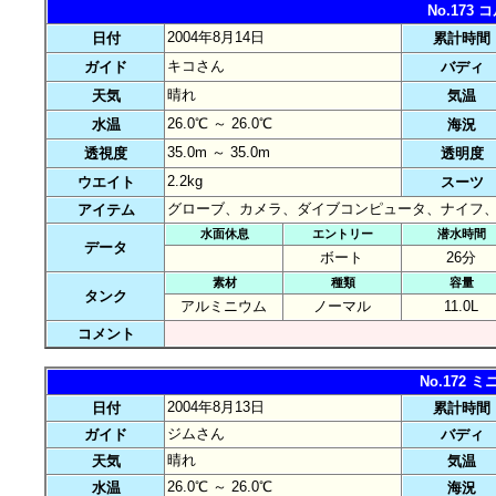
No.173
2004年8月14日
日付
累計時間
キコさん
ガイド
バディ
晴れ
天気
気温
26.0℃ ～ 26.0℃
水温
海況
35.0m ～ 35.0m
透視度
透明度
2.2kg
ウエイト
スーツ
グローブ、カメラ、ダイブコンピュータ、ナイフ
アイテム
水面休息
エントリー
潜水時間
データ
ボート
26分
素材
種類
容量
タンク
アルミニウム
ノーマル
11.0L
コメント
No.172
2004年8月13日
日付
累計時間
ジムさん
ガイド
バディ
晴れ
天気
気温
26.0℃ ～ 26.0℃
水温
海況