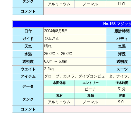
タンク
アルミニウム
ノーマル
11.0L
コメント
No.158 マ
2004年8月5日
日付
累計時間
ジムさん
ガイド
バディ
晴れ
天気
気温
26.0℃ ～ 26.0℃
水温
海況
6.0m ～ 6.0m
透視度
透明度
2.2kg
ウエイト
スーツ
グローブ、カメラ、ダイブコンピュータ、ナイフ
アイテム
水面休息
エントリー
潜水時間
データ
ビーチ
51分
素材
種類
容量
タンク
アルミニウム
ノーマル
9.0L
コメント