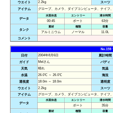
2.2kg
ウエイト
スーツ
グローブ、カメラ、ダイブコンピュータ、ナイフ
アイテム
水面休息
エントリー
潜水時間
データ
00:45
ボート
63分
素材
種類
容量
タンク
アルミニウム
ノーマル
11.0L
コメント
No.1
2004年8月6日
日付
累計時間
Melさん
ガイド
バディ
晴れ
天気
気温
26.0℃ ～ 26.0℃
水温
海況
18.0m ～ 18.0m
透視度
透明度
2.2kg
ウエイト
スーツ
グローブ、カメラ、ダイブコンピュータ、ナイフ
アイテム
水面休息
エントリー
潜水時間
データ
ボート
35分
素材
種類
容量