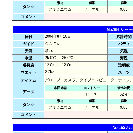
素材
種類
容量
タンク
アルミニウム
ノーマル
9.0L
コメント
No.166 シ
2004年8月10日
日付
累計時間
ジムさん
ガイド
バディ
晴れ
天気
気温
25.0℃ ～ 26.0℃
水温
海況
12.0m ～ 12.0m
透視度
透明度
2.2kg
ウエイト
スーツ
グローブ、カメラ、ダイブコンピュータ、ナイフ
アイテム
水面休息
エントリー
潜水時間
データ
ビーチ
52分
素材
種類
容量
タンク
アルミニウム
ノーマル
9.0L
コメント
No.165