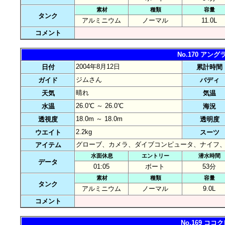
素材
種類
容量
タンク
アルミニウム
ノーマル
11.0L
コメント
No.170 ア
2004年8月12日
日付
累計時間
ジムさん
ガイド
バディ
晴れ
天気
気温
26.0℃ ～ 26.0℃
水温
海況
18.0m ～ 18.0m
透視度
透明度
2.2kg
ウエイト
スーツ
グローブ、カメラ、ダイブコンピュータ、ナイフ
アイテム
水面休息
エントリー
潜水時間
データ
01:05
ボート
53分
素材
種類
容量
タンク
アルミニウム
ノーマル
9.0L
コメント
No.169 コ