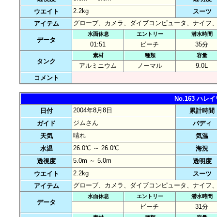
2.2kg
ウエイト
スーツ
グローブ、カメラ、ダイブコンピュータ、ナイフ
アイテム
水面休息
エントリー
潜水時間
データ
01:51
ビーチ
35分
素材
種類
容量
タンク
アルミニウム
ノーマル
9.0L
コメント
No.163 ハ
2004年8月8日
日付
累計時間
ジムさん
ガイド
バディ
晴れ
天気
気温
26.0℃ ～ 26.0℃
水温
海況
5.0m ～ 5.0m
透視度
透明度
2.2kg
ウエイト
スーツ
グローブ、カメラ、ダイブコンピュータ、ナイフ
アイテム
水面休息
エントリー
潜水時間
データ
ビーチ
31分