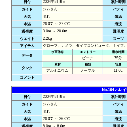
2004年8月9日
日付
累計時間
ジムさん
ガイド
バディ
晴れ
天気
気温
26.0℃ ～ 27.0℃
水温
海況
3.0m ～ 20.0m
透視度
透明度
2.2kg
ウエイト
スーツ
グローブ、カメラ、ダイブコンピュータ、ナイフ
アイテム
水面休息
エントリー
潜水時間
データ
ビーチ
75分
素材
種類
容量
タンク
アルミニウム
ノーマル
11.0L
コメント
No.164 ハ
2004年8月8日
日付
累計時間
ジムさん
ガイド
バディ
晴れ
天気
気温
26.0℃ ～ 26.0℃
水温
海況
8.0m ～ 8.0m
透視度
透明度