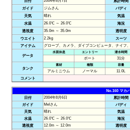
2004年8月7日
日付
累計時間
ジムさん
ガイド
バディ
晴れ
天気
気温
26.0℃ ～ 26.0℃
水温
海況
35.0m ～ 35.0m
透視度
透明度
2.2kg
ウエイト
スーツ
グローブ、カメラ、ダイブコンピュータ、ナイフ
アイテム
水面休息
エントリー
潜水時間
データ
ボート
31分
素材
種類
容量
タンク
アルミニウム
ノーマル
11.0L
コメント
No.160 
2004年8月6日
日付
累計時間
Melさん
ガイド
バディ
晴れ
天気
気温
26.0℃ ～ 26.0℃
水温
海況
12.0m ～ 12.0m
透視度
透明度