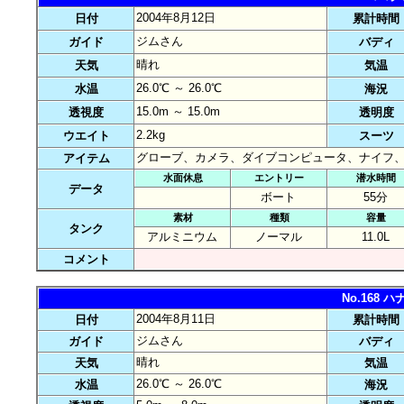
2004年8月12日
日付
累計時間
ジムさん
ガイド
バディ
晴れ
天気
気温
26.0℃ ～ 26.0℃
水温
海況
15.0m ～ 15.0m
透視度
透明度
2.2kg
ウエイト
スーツ
グローブ、カメラ、ダイブコンピュータ、ナイフ
アイテム
水面休息
エントリー
潜水時間
データ
ボート
55分
素材
種類
容量
タンク
アルミニウム
ノーマル
11.0L
コメント
No.168
2004年8月11日
日付
累計時間
ジムさん
ガイド
バディ
晴れ
天気
気温
26.0℃ ～ 26.0℃
水温
海況