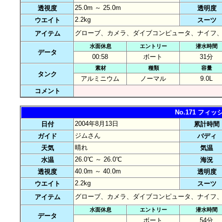
25.0m ～ 25.0m
透視度
透明度
2.2kg
ウエイト
スーツ
グローブ、カメラ、ダイブコンピュータ、ナイフ
アイテム
水面休息
エントリー
潜水時間
データ
00:58
ボート
31分
素材
種類
容量
タンク
アルミニウム
ノーマル
9.0L
コメント
No.171 フ
2004年8月13日
日付
累計時間
ジムさん
ガイド
バディ
晴れ
天気
気温
26.0℃ ～ 26.0℃
水温
海況
40.0m ～ 40.0m
透視度
透明度
2.2kg
ウエイト
スーツ
グローブ、カメラ、ダイブコンピュータ、ナイフ
アイテム
水面休息
エントリー
潜水時間
データ
ボート
54分