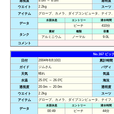
5.0m ～ 8.0m
透視度
透明度
2.2kg
ウエイト
スーツ
グローブ、カメラ、ダイブコンピュータ、ナイフ
アイテム
水面休息
エントリー
潜水時間
データ
ビーチ
410分
素材
種類
容量
タンク
アルミニウム
ノーマル
9.0L
コメント
No.167 
2004年8月10日
日付
累計時間
ジムさん
ガイド
バディ
晴れ
天気
気温
25.0℃ ～ 26.0℃
水温
海況
20.0m ～ 20.0m
透視度
透明度
2.2kg
ウエイト
スーツ
グローブ、カメラ、ダイブコンピュータ、ナイフ
アイテム
水面休息
エントリー
潜水時間
データ
00:49
ビーチ
44分